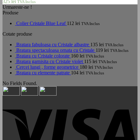
325
lei
TVA Inclus
Urmareste-ne !
Produse
Colier Cristale Blue Leaf
112
lei
TVA Inclus
Cotate produse
Bratara fabuloasa cu Cristale albastre
135
lei
TVA Inclus
Bratara spectaculoasa ornata cu Cristale
119
lei
TVA Inclus
Bratara cu Cristale colorate
160
lei
TVA Inclus
Bratara garnisita cu Cristale violet
115
lei
TVA Inclus
Cercei lungi , forme geometrice
180
lei
TVA Inclus
Bratara cu elemente patrate
104
lei
TVA Inclus
No Fields Found.