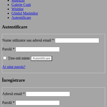
Magazin
Galerie Cutii
Wishlist
Ghidul Marimilor
Autentificare
Autentificare
Obligatoriu
Nume utilizator sau adresă email
*
Obligatoriu
Parolă
*
Ține-mă minte
Autentificare
Ai uitat parola?
Înregistrare
Obligatoriu
Adresă email
*
Obligatoriu
Parolă
*