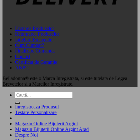
Livrarea Produselor
Returnarea Produselor
Intrebari Frecvente
Cum Cumpar?
Finalizare Comanda
Contact
Certificat de Garantie
ANPC
Belladonna® este o Marca Inregistrata, si este tutelata de Legea
Brevetelor si a Marcilor Inregistrate.
Caută
după:
Inregistreaza Produsul
Testare Personalizare
Magazin Online Bijuterii Argint
Magazin Bijuterii Online Argint Arad
Despre Noi