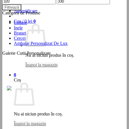
Preț
Preț
Testare Personalizare
minim
maxim
Filtrează
Autentificare
Categorii de Produse
Coș /
0
lei
0
Coliere
Inele
Bratari
Cercei
Ambalaj Personalizat De Lux
Galerie Cutii Personalizate
Nu ai niciun produs în coș.
Înapoi la magazin
0
Coș
Nu ai niciun produs în coș.
Înapoi la magazin