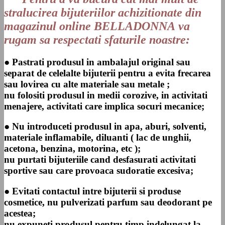
stralucirea bijuteriilor achizitionate din
magazinul online BELLADONNA va
rugam sa respectati sfaturile noastre:
●
Pastrati produsul in ambalajul original sau
separat de celelalte bijuterii pentru a evita frecarea
sau lovirea cu alte materiale sau metale ;
nu folositi produsul in medii corozive, in activitati
menajere, activitati care implica socuri mecanice;
● Nu introduceti produsul in apa, aburi, solventi,
materiale inflamabile, diluanti ( lac de unghii,
acetona, benzina, motorina, etc );
nu purtati bijuteriile cand desfasurati activitati
sportive sau care provoaca sudoratie excesiva;
● Evitati contactul intre bijuterii si produse
cosmetice, nu pulverizati parfum sau deodorant pe
acestea;
nu expuneti produsul pentru timp indelungat la