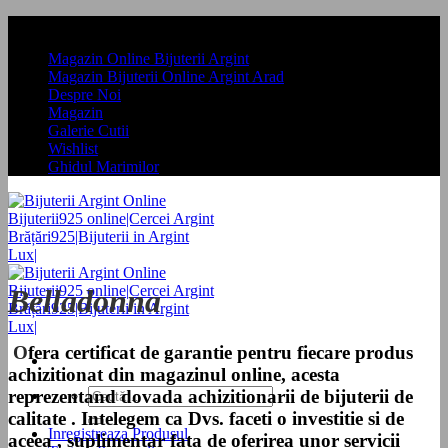
Skip
Magazin Online Bijuterii Argint Arad
to
Magazin Online Bijuterii Argint
content
Magazin Bijuterii Online Argint Arad
Despre Noi
Magazin
Galerie Cutii
Wishlist
Ghidul Marimilor
Belladonna
O
fera certificat de garantie pentru fiecare produs
achizitionat din magazinul online, acesta
Caută
reprezentand dovada achizitionarii de bijuterii de
după:
calitate . Intelegem ca Dvs. faceti o investitie si de
Inregistreaza Produsul
aceea , suplimentar fata de oferirea unor servicii