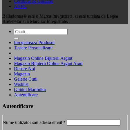
Certificat de Garantie
ANPC
Belladonna® este o Marca Inregistrata, si este tutelata de Legea
Brevetelor si a Marcilor Inregistrate.
Caută
după:
Inregistreaza Produsul
Testare Personalizare
Magazin Online Bijuterii Argint
Magazin Bijuterii Online Argint Arad
Despre Noi
Magazin
Galerie Cutii
Wishlist
Ghidul Marimilor
Autentificare
Autentificare
Obligatoriu
Nume utilizator sau adresă email
*