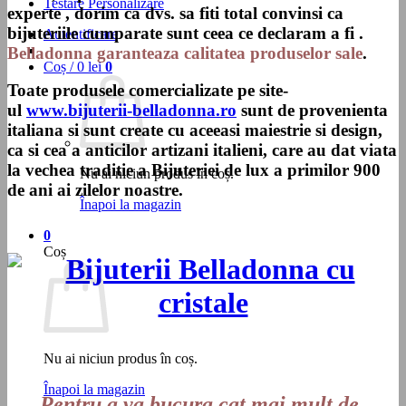
Testare Personalizare
experte , dorim ca dvs. sa fiti total convinsi ca
bijuteriile cumparate sunt ceea ce declaram a fi .
Autentificare
Belladonna garanteaza calitatea produselor sale
.
Coș /
0
lei
0
Toate produsele comercializate pe site-
ul
www.bijuterii-belladonna.ro
sunt de provenienta
italiana si sunt create cu aceeasi maiestrie si design,
ca si cea a anticilor artizani italieni, care au dat viata
la vechea traditie a Bijuteriei de lux a primilor 900
Nu ai niciun produs în coș.
de ani ai zilelor noastre.
Înapoi la magazin
0
Coș
Nu ai niciun produs în coș.
Înapoi la magazin
Pentru a va bucura cat mai mult de