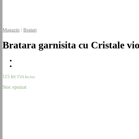
Magazin
/
Bratari
Bratara garnisita cu Cristale vio
115
lei
TVA Inclus
Stoc epuizat