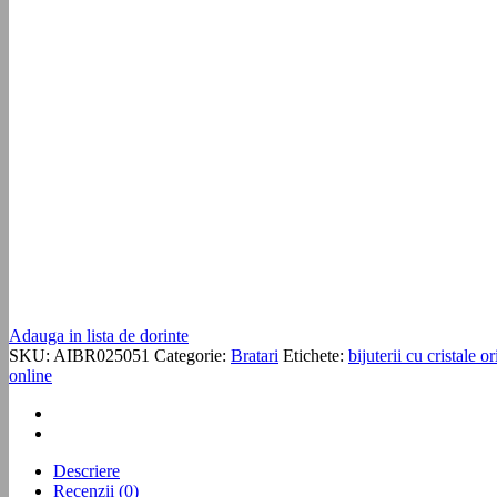
Adauga in lista de dorinte
SKU:
AIBR025051
Categorie:
Bratari
Etichete:
bijuterii cu cristale o
online
Descriere
Recenzii (0)