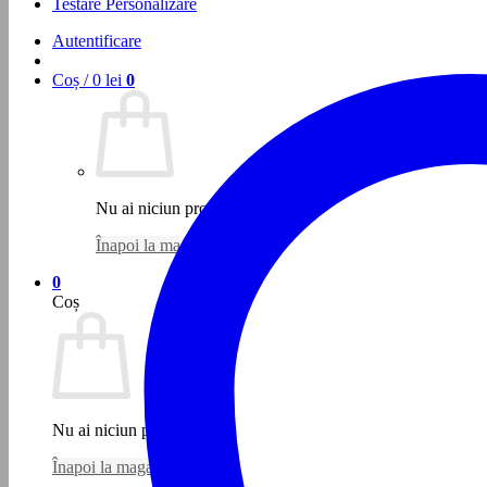
Testare Personalizare
Autentificare
Coș /
0
lei
0
Nu ai niciun produs în coș.
Înapoi la magazin
0
Coș
Nu ai niciun produs în coș.
Înapoi la magazin