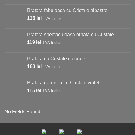
Bratara fabuloasa cu Cristale albastre
135
lei
TVA Inclus
Bratara spectaculoasa ornata cu Cristale
119
lei
TVA Inclus
Bratara cu Cristale colorate
160
lei
TVA Inclus
Bratara garnisita cu Cristale violet
115
lei
TVA Inclus
No Fields Found.