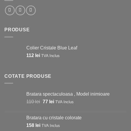
PRODUSE
Colier Cristale Blue Leaf
112
lei
TVA Inclus
COTATE PRODUSE
Bratara spectaculoasa , Model inimioare
Prețul
Prețul
110
lei
77
lei
TVA Inclus
inițial
curent
a
este:
Bratara cu cristale colorate
fost:
77 lei.
158
lei
TVA Inclus
110 lei.