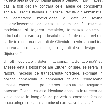
Politica aleasa de compania italiana Belladonna®, in acest
caz, a fost decisiv contrara celei alese de concurenta
actuala. Traditia Italiana a Bijuteriei, facuta din Artizanat si
de cercetarea meticuloasa a detaliilor, revine
titulara:”inseamna ca detaliile, cum ar fi insertiile,
modelarea si forjarea metalelor, formeaza obiectivul
principal de creare a produsului si astfel de detalii trebuie
sa fie intotdeauna evidentiate Clientului pentru a combina
impreuna creativitatea și originalitatea design-ului
Bijuteriei. “
Un alt motiv care a determinat compania Belladonna® sa
afiseze detalii fotografice ale Bijuteriilor sale, se refera la
raportul necesar de transparenta-incredere, exprimat in
politica comerciala a companiei italiene: “cunoscand
limitele comertului pe internet, trebuia sa asiguram
oarecum Clientul ca este identitate absoluta intre ceea ce
vizualizeaza in fotografia de pe web si comanda fara sa
poata atinge cu mana si produsul care va veni acasa”.