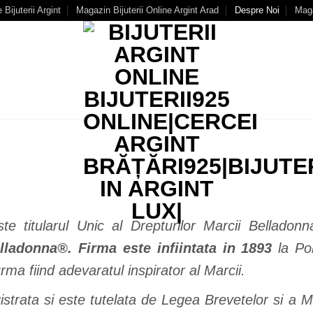
Bijuterii Argint
Magazin Bijuterii Online Argint Arad
Despre Noi
Mag
 titularul Unic al Drepturilor Marcii Bellado
elladonna®. Firma este infiintata in 1893
la Por
ma fiind adevaratul inspirator al Marcii.
strata si este tutelata de Legea Brevetelor si a Mar