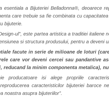
esentiala a Bijuteriei Belladonna®, deoarece repr
enta care trebuie sa fie combinata cu capacitatea d
 bijuterie.
esign-ul”, este partea artistica a traditiei italiene
siunea si structura produsului, pentru a deveni un
iale facute in serie de milioane de loturi
(car
trele care vor deveni cercei sau pandantive as
ei, reducand la minim componenta metalica), nu
 producatoare isi alege propriile caracteristi
 reproducerea caracteristicilor bijuteriei baroce 
 noastra asupra bijuteriilor”.