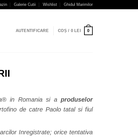
azin
Galerie Cutii
Wishlist
Ghidul Marimilor
0
AUTENTIFICARE
COȘ /
0
LEI
nna® in Romania si a
produselor
tofino de catre Paolo tatal si fiul
cilor Inregistrate; orice tentativa