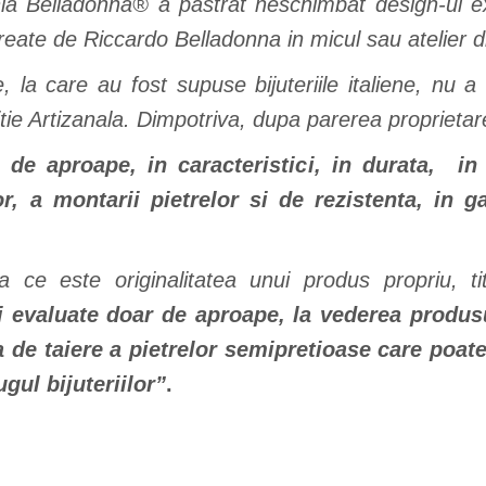
ia Belladonna® a pastrat neschimbat design-ul ex
reate de Riccardo Belladonna in micul sau atelier din
e, la care au fost supuse bijuteriile italiene, nu
ie Artizanala.
Dimpotriva, dupa parerea proprietare
de aproape, in caracteristici, in durata, in 
or, a montarii pietrelor si de rezistenta, in 
 ce este originalitatea unui produs propriu, ti
i evaluate doar de aproape, la vederea produsu
zia de taiere a pietrelor semipretioase care poa
gul bijuteriilor”
.