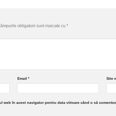
âmpurile obligatorii sunt marcate cu
*
Email
*
Site 
-ul web în acest navigator pentru data viitoare când o să comentez