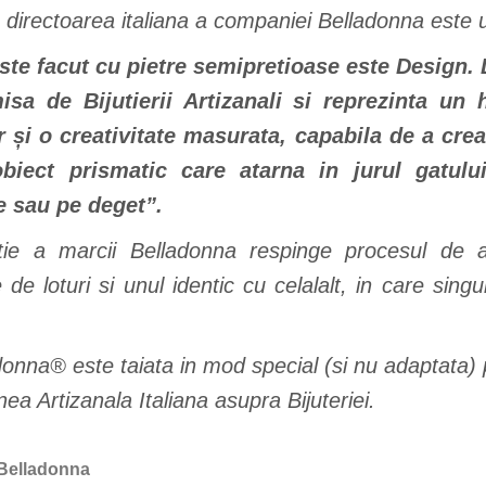
e directoarea italiana a companiei Belladonna este 
este facut cu pietre semipretioase este Design. 
a de Bijutierii Artizanali si reprezinta un h
 și o creativitate masurata, capabila de a cre
obiect prismatic care atarna in jurul gatulu
e sau pe deget”.
ctie a marcii Belladonna respinge procesul d
 de loturi si unul identic cu celalalt, in care sin
adonna® este taiata in mod special (si nu adaptata) 
unea Artizanala Italiana asupra Bijuteriei.