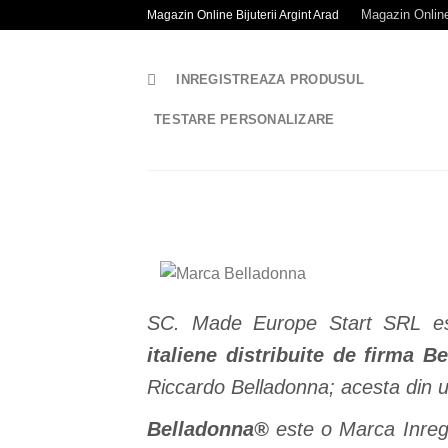
Skip
Magazin Online 
Magazin Online Bijuterii Argint Arad
to
content
INREGISTREAZA PRODUSUL
TESTARE PERSONALIZARE
SC. Made Europe Start SRL este
italiene distribuite de firma B
Riccardo Belladonna; acesta din ur
Belladonna®
este o Marca Inregi