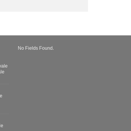
No Fields Found.
vale
ale
le
le