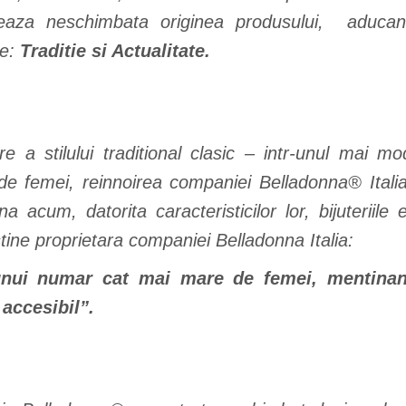
eaza neschimbata originea produsului, aducand 
e:
Traditie si Actualitate.
a stilului traditional clasic – intr-unul mai m
de femei, reinnoirea companiei Belladonna® Italia 
a acum, datorita caracteristicilor lor
, bijuteriile
tine proprietara companiei Belladonna Italia:
 unui numar cat mai mare de femei, mentinand
 accesibil”.