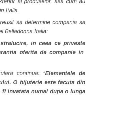
terior al produselor, asa cum au
 Italia.
 a reusit sa determine compania sa
i Belladonna Italia:
stralucire, in ceea ce priveste
garantia oferita de companie in
tulara continua: “
Elementele de
lui. O bijuterie este facuta din
te fi invatata numai dupa o lunga