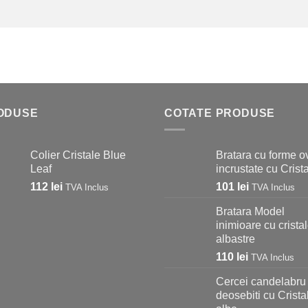
ODUSE
COTATE PRODUSE
Colier Cristale Blue
Bratara cu forme o
Leaf
incrustate cu Crist
112
lei
101
lei
TVA Inclus
TVA Inclus
Bratara Model
inimioare cu crista
albastre
110
lei
TVA Inclus
Cercei candelabru
deosebiti cu Crista