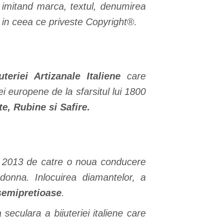
 imitand marca, textul, denumirea
e in ceea ce priveste Copyright®.
teriei Artizanale Italiene
care
iei europene de la sfarsitul lui 1800
, Rubine si Safire.
 in 2013 de catre o noua conducere
donna. Inlocuirea diamantelor, a
semipretioase
.
seculara a bijuteriei italiene care