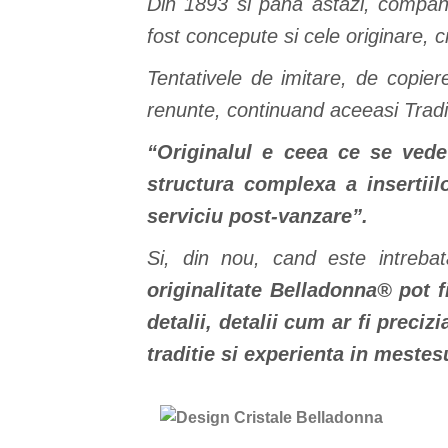
Din 1893 si pana astazi, compan
fost concepute si cele originare, c
Tentativele de imitare, de copier
renunte, continuand aceeasi Tradit
“Origin
alul e ceea ce se vede 
structura complexa a insertiil
serviciu post-vanzare”.
Si, din nou, cand este intrebata
originalitate Belladonna® pot f
detalii, detalii cum ar fi preci
traditie si experienta in mestesu