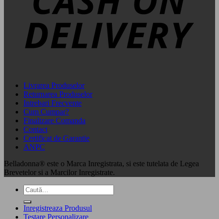
Livrarea Produselor
Returnarea Produselor
Intrebari Frecvente
Cum Cumpar?
Finalizare Comanda
Contact
Certificat de Garantie
ANPC
Belladonna® este o Marca Inregistrata, si este tutelata de Legea
Brevetelor si a Marcilor Inregistrate.
Caută
după:
Inregistreaza Produsul
Testare Personalizare