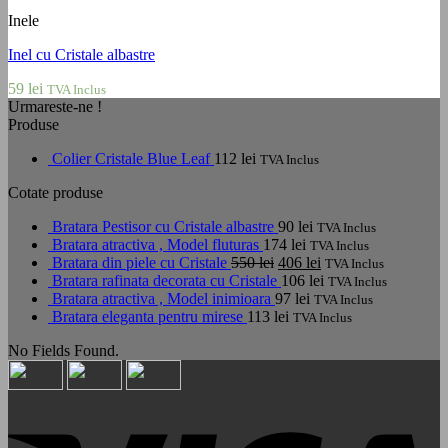
Inele
Inel cu Cristale albastre
59
lei
TVA Inclus
Urmareste-ne !
Produse
Colier Cristale Blue Leaf
112
lei
TVA Inclus
Cotate produse
Bratara Pestisor cu Cristale albastre
90
lei
TVA Inclus
Bratara atractiva , Model fluturas
174
lei
TVA Inclus
Prețul
Prețul
Bratara din piele cu Cristale
550
lei
406
lei
TVA Inclus
inițial
curent
Bratara rafinata decorata cu Cristale
106
lei
TVA Inclus
a
este:
Bratara atractiva , Model inimioara
97
lei
TVA Inclus
fost:
406 lei.
Bratara eleganta pentru mirese
113
lei
TVA Inclus
550 lei.
No Fields Found.