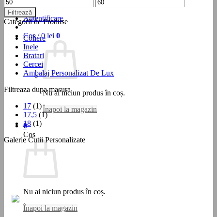
Preț
Preț
Testare Personalizare
minim
maxim
Filtrează
Autentificare
Categorii de Produse
Coș /
0
lei
0
Coliere
Inele
Bratari
Cercei
Ambalaj Personalizat De Lux
Filtreaza dupa masura
Nu ai niciun produs în coș.
17
(1)
Înapoi la magazin
17,5
(1)
18
(1)
0
Coș
Galerie Cutii Personalizate
Nu ai niciun produs în coș.
Înapoi la magazin