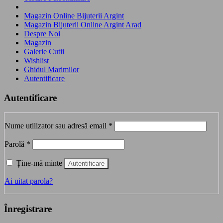
Magazin Online Bijuterii Argint
Magazin Bijuterii Online Argint Arad
Despre Noi
Magazin
Galerie Cutii
Wishlist
Ghidul Marimilor
Autentificare
Autentificare
Obligatoriu
Nume utilizator sau adresă email
*
Obligatoriu
Parolă
*
Ține-mă minte
Autentificare
Ai uitat parola?
Înregistrare