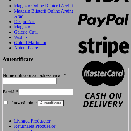
Magazin Online Bijuterii Argint
Magazin Bijuterii Online Argint
Arad
Despre Noi
Magazin
Galerie Cutii
Wishlist
Ghidul Marimilor
Autentificare
Autentificare
Obligatoriu
Nume utilizator sau adresă email
*
Obligatoriu
Parolă
*
Ține-mă minte
Autentificare
Livrarea Produselor
Returnarea Produselor