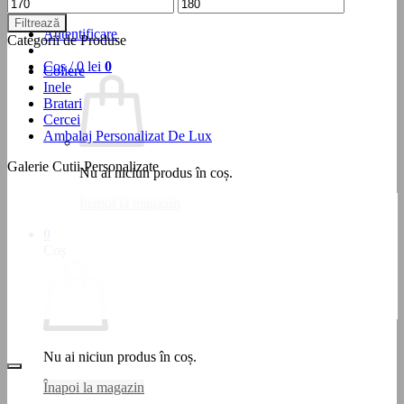
Preț
Preț
Testare Personalizare
minim
maxim
Filtrează
Autentificare
Categorii de Produse
Coș /
0
lei
0
Coliere
Inele
Bratari
Cercei
Ambalaj Personalizat De Lux
Galerie Cutii Personalizate
Nu ai niciun produs în coș.
Înapoi la magazin
0
Coș
Nu ai niciun produs în coș.
Înapoi la magazin