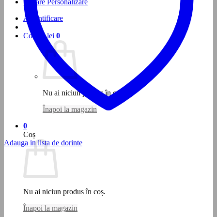
Testare Personalizare
Autentificare
Coș /
0
lei
0
Nu ai niciun produs în coș.
Înapoi la magazin
0
Coș
Adauga in lista de dorinte
Nu ai niciun produs în coș.
Înapoi la magazin