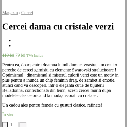
Magazin
/
Cercei
Cercei dama cu cristale verzi
Prețul
Prețul
110
lei
79
lei
TVA Inclus
inițial
curent
Pentru ea, doar pentru doamna inimii dumneavoastra, am creat o
a
este:
pereche de cercei garnisiti cu elemente Swarovski stralucitoare !
fost:
79 lei.
Optimismul , dinamismul si misterul culorii verzi este un motiv in
110 lei.
plus pentru a inunda un chip feminin drag, de zambet si emotie,
atunci cand va descoperi, intr-o eleganta cutie de bijuterii
Belladonna, confectionata din lemn, acesti cercei fauriti dupa
modelele clasice oricand la moda,decorati cu cristale .
Un cadou ales pentru femeia cu gusturi clasice, rafinate!
În stoc
Cantitate