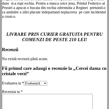
dans si-a rupt rochia. Pentru a masca orice jena, Printul Federico al
Prusiei a apucat o bucata din rochia zdrentuita a Reginei pretuind-o
ca amintire a zilei placute indepartand neplacerea pe care incidentul
a creat-o.
LIVRARE PRIN CURIER GRATUITA PENTRU
COMENZI DE PESTE 210 LEI
!
Recenzii
Nu există recenzii până acum.
Fii primul care adaugi o recenzie la „Cercei dama cu
cristale verzi”
Evaluarea ta
*
Recenzia ta
*