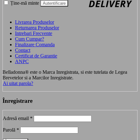
Ține-mă minte
Autentificare
Livrarea Produselor
Returnarea Produselor
Intrebari Frecvente
Cum Cumpar?
Finalizare Comanda
Contact
Certificat de Garantie
ANPC
Belladonna® este o Marca Inregistrata, si este tutelata de Legea
Brevetelor si a Marcilor Inregistrate.
Ai uitat parola?
Înregistrare
Obligatoriu
Adresă email
*
Obligatoriu
Parolă
*