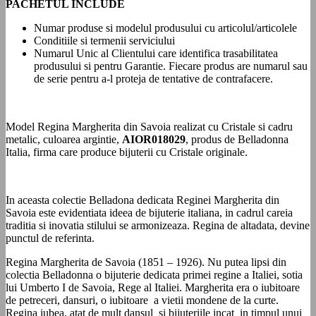
PACHETUL INCLUDE
Numar produse si modelul produsului cu articolul/articolele
Conditiile si termenii serviciului
Numarul Unic al Clientului care identifica trasabilitatea
produsului si pentru Garantie. Fiecare produs are numarul sau
de serie pentru a-l proteja de tentative de contrafacere.
Model Regina Margherita din Savoia realizat cu Cristale si cadru
metalic, culoarea argintie,
AIOR018029
, produs de Belladonna
Italia, firma care produce bijuterii cu Cristale originale.
In aceasta colectie Belladona dedicata Reginei Margherita din
Savoia este evidentiata ideea de bijuterie italiana, in cadrul careia
traditia si inovatia stilului se armonizeaza. Regina de altadata, devine
punctul de referinta.
Regina Margherita de Savoia (1851 – 1926). Nu putea lipsi din
colectia Belladonna o bijuterie dedicata primei regine a Italiei, sotia
lui Umberto I de Savoia, Rege al Italiei. Margherita era o iubitoare
de petreceri, dansuri, o iubitoare a vietii mondene de la curte.
Regina iubea, atat de mult dansul si bijuteriile incat in timpul unui