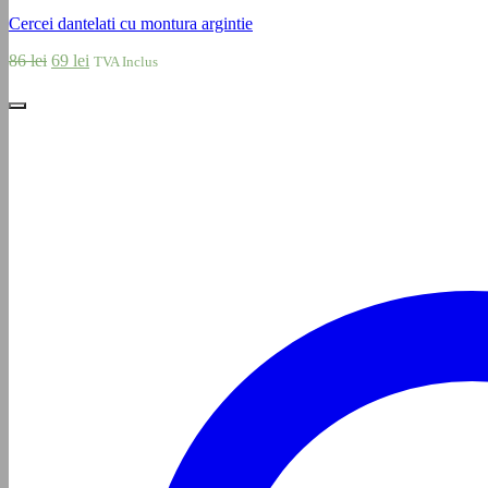
Cercei dantelati cu montura argintie
Prețul
Prețul
86
lei
69
lei
TVA Inclus
inițial
curent
a
este:
fost:
69 lei.
86 lei.