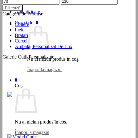
Preț
Preț
Testare Personalizare
minim
maxim
Filtrează
Autentificare
Categorii de Produse
Coș /
0
lei
0
Coliere
Inele
Bratari
Cercei
Ambalaj Personalizat De Lux
Galerie Cutii Personalizate
Nu ai niciun produs în coș.
Înapoi la magazin
0
Coș
Nu ai niciun produs în coș.
Înapoi la magazin