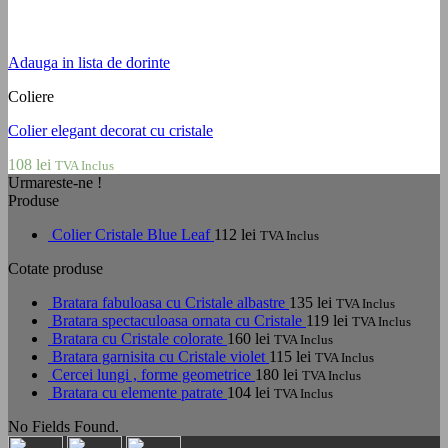
Adauga in lista de dorinte
Coliere
Colier elegant decorat cu cristale
108
lei
TVA Inclus
Urmareste-ne !
Produse
Colier Cristale Blue Leaf
112
lei
TVA Inclus
Cotate produse
Bratara fabuloasa cu Cristale albastre
135
lei
TVA Inclus
Bratara spectaculoasa ornata cu Cristale
119
lei
TVA Inclus
Bratara cu Cristale colorate
160
lei
TVA Inclus
Bratara garnisita cu Cristale violet
115
lei
TVA Inclus
Cercei lungi , forme geometrice
180
lei
TVA Inclus
Bratara cu elemente patrate
104
lei
TVA Inclus
No Fields Found.