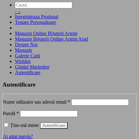
Caută
după:
Inregistreaza Produsul
Testare Personalizare
Magazin Online Bijuterii Argint
Magazin Bijuterii Online Argint Arad
Despre Noi
Magazin
Galerie Cutii
Wishlist
Ghidul Marimilor
Autentificare
Autentificare
Obligatoriu
Nume utilizator sau adresă email
*
Obligatoriu
Parolă
*
Ține-mă minte
Autentificare
Ai uitat parola?