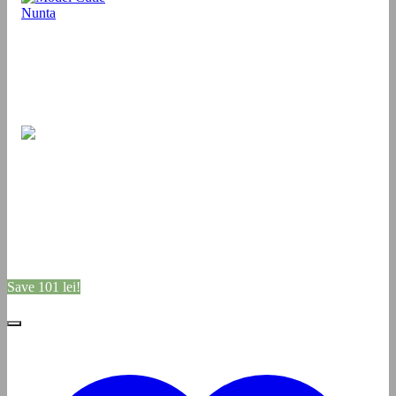
Save
101
lei
!