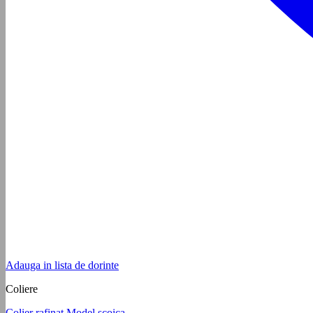
Adauga in lista de dorinte
Coliere
Colier rafinat Model scoica