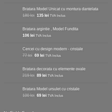
Bratara Model Unicat cu montura dantelata
Prețul
Prețul
180
lei
135
lei
TVA Inclus
inițial
curent
a
este:
Bratara argintie , Model Fundita
fost:
135 lei.
106
lei
TVA Inclus
180 lei.
Cercei cu design modern - cristale
Prețul
Prețul
77
lei
69
lei
TVA Inclus
inițial
curent
a
este:
Bratara decorata cu elemente ovale
fost:
69 lei.
Prețul
Prețul
219
lei
89
lei
TVA Inclus
77 lei.
inițial
curent
a
este:
Bratara Model ursulet cu cristale
fost:
89 lei.
Prețul
Prețul
100
lei
69
lei
TVA Inclus
219 lei.
inițial
curent
a
este:
fost:
69 lei.