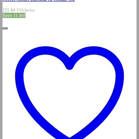
111
lei
TVA Inclus
Save
11
lei
!