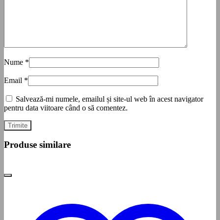
Nume
*
Email
*
Salvează-mi numele, emailul și site-ul web în acest navigator
pentru data viitoare când o să comentez.
Produse similare