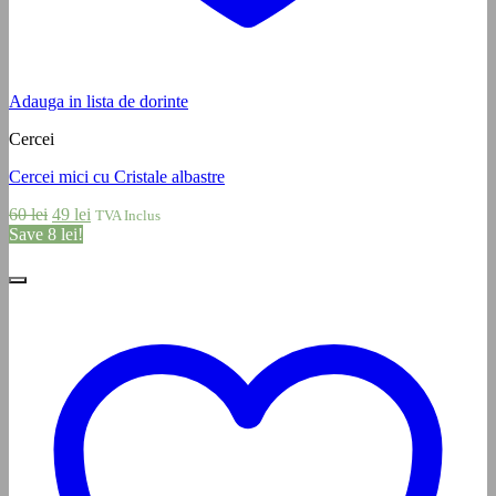
Adauga in lista de dorinte
Cercei
Cercei mici cu Cristale albastre
Prețul
Prețul
60
lei
49
lei
TVA Inclus
inițial
curent
Save
8
lei
!
a
este:
fost:
49 lei.
60 lei.