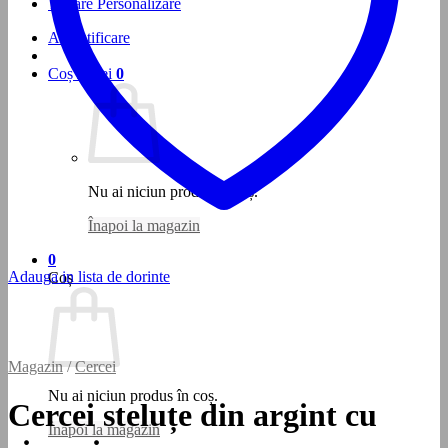
Testare Personalizare
Autentificare
Coș /
0
lei
0
Nu ai niciun produs în coș.
Înapoi la magazin
0
Adauga in lista de dorinte
Coș
Magazin
/
Cercei
Nu ai niciun produs în coș.
Cercei steluțe din argint cu
Înapoi la magazin