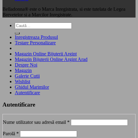
Belladonna® este o Marca Inregistrata, si este tutelata de Legea
Brevetelor si a Marcilor Inregistrate.
Caută
după:
Inregistreaza Produsul
Testare Personalizare
Magazin Online Bijuterii Argint
Magazin Bijuterii Online Argint Arad
Despre Noi
Magazin
Galerie Cutii
Wishlist
Ghidul Marimilor
Autentificare
Autentificare
Obligatoriu
Nume utilizator sau adresă email
*
Obligatoriu
Parolă
*