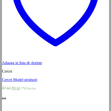
Adauga in lista de dorinte
Cercei
Cercei Model pestisori
Prețul
Prețul
97
lei
89
lei
TVA Inclus
inițial
curent
a
este:
fost:
89 lei.
97 lei.