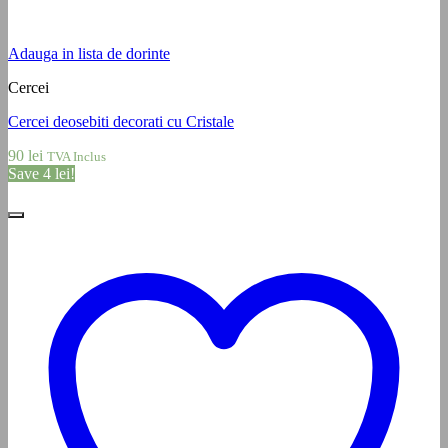
Adauga in lista de dorinte
Cercei
Cercei deosebiti decorati cu Cristale
90
lei
TVA Inclus
Save
4
lei
!