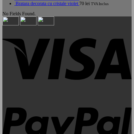
fost:
0 lei.
Bratara decorata cu cristale violet
70
lei
TVA Inclus
103 lei.
No Fields Found.