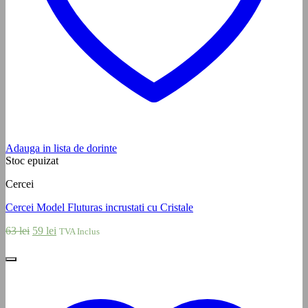
Adauga in lista de dorinte
Stoc epuizat
Cercei
Cercei Model Fluturas incrustati cu Cristale
Prețul
Prețul
63
lei
59
lei
TVA Inclus
inițial
curent
a
este:
fost:
59 lei.
63 lei.